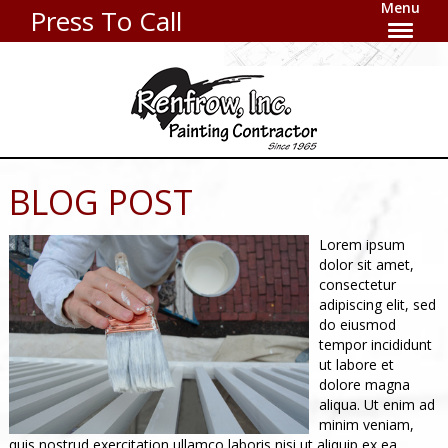
Menu
Press To Call
BLOG POST
Lorem ipsum
dolor sit amet,
consectetur
adipiscing elit, sed
do eiusmod
tempor incididunt
ut labore et
dolore magna
aliqua. Ut enim ad
minim veniam,
quis nostrud exercitation ullamco laboris nisi ut aliquip ex ea