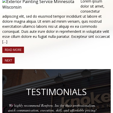
Lorem ipsum
dolor sit amet,
consectetur
adipiscing elit, sed do eiusmod tempor incididunt ut labore et
dolore magna aliqua. Ut enim ad minim veniam, quis nostrud
exercitation ullamco laboris nisi ut aliquip ex ea commodo
consequat. Duis aute irure dolor in reprehenderit in voluptate velit
esse cillum dolore eu fugiat nulla pariatur. Excepteur sint occaecat
[…]
READ MORE
NEXT
TESTIMONIALS
ionalism,
Wonderful company to partner with. We have used the
e pricing!
times with quality results on each project. The team at 