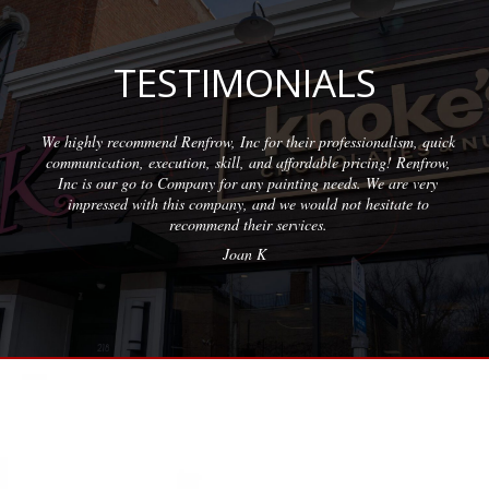
TESTIMONIALS
frow, Inc for their professionalism, quick
Wonderful company to p
n, skill, and affordable pricing! Renfrow,
with quality results on
pany for any painting needs. We are very
pro
 company, and we would not hesitate to
ommend their services.
Joan K