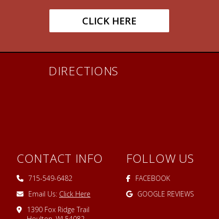
CLICK HERE
DIRECTIONS
CONTACT INFO
FOLLOW US
715-549-6482
FACEBOOK
Email Us:
Click Here
GOOGLE REVIEWS
1390 Fox Ridge Trail
Houlton, WI 54082